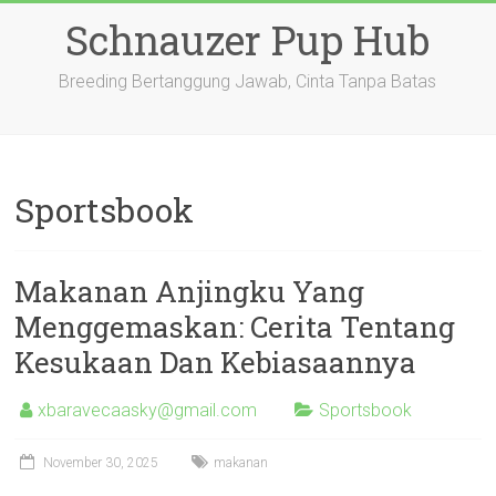
Skip
Schnauzer Pup Hub
to
content
Breeding Bertanggung Jawab, Cinta Tanpa Batas
Sportsbook
Makanan Anjingku Yang
Menggemaskan: Cerita Tentang
Kesukaan Dan Kebiasaannya
xbaravecaasky@gmail.com
Sportsbook
November 30, 2025
makanan