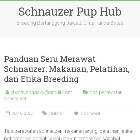
Skip
Schnauzer Pup Hub
to
content
Breeding Bertanggung Jawab, Cinta Tanpa Batas
Panduan Seru Merawat
Schnauzer: Makanan, Pelatihan,
dan Etika Breeding
xbaravecaasky@gmail.com
tips perawatan
schnauzer
July 6, 2025
pelatihan
0 Comment
Tips perawatan schnauzer, makanan anjing, pelatihan, etika
pet breeding adalah kunci untuk memastikan sahabat