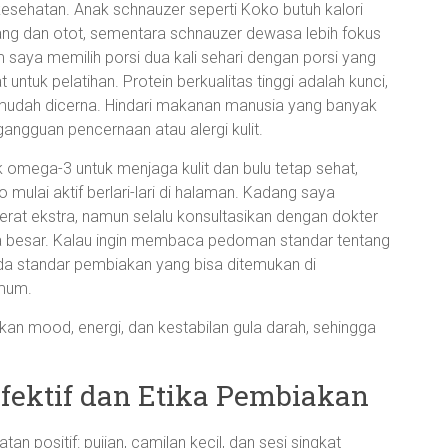
i kesehatan. Anak schnauzer seperti Koko butuh kalori
ang dan otot, sementara schnauzer dewasa lebih fokus
aya memilih porsi dua kali sehari dengan porsi yang
untuk pelatihan. Protein berkualitas tinggi adalah kunci,
g mudah dicerna. Hindari makanan manusia yang banyak
angguan pencernaan atau alergi kulit.
mega-3 untuk menjaga kulit dan bulu tetap sehat,
 mulai aktif berlari-lari di halaman. Kadang saya
at ekstra, namun selalu konsultasikan dengan dokter
besar. Kalau ingin membaca pedoman standar tentang
da standar pembiakan yang bisa ditemukan di
mum.
n mood, energi, dan kestabilan gula darah, sehingga
Efektif dan Etika Pembiakan
an positif: pujian, camilan kecil, dan sesi singkat