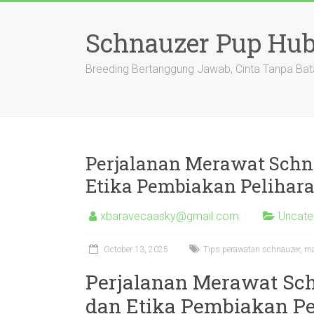
Skip
to
Schnauzer Pup Hu
content
Breeding Bertanggung Jawab, Cinta Tanpa Bat
Perjalanan Merawat Schn
Etika Pembiakan Pelihar
xbaravecaasky@gmail.com
Uncate
October 13, 2025
Tips perawatan schnauzer, mak
Perjalanan Merawat Sc
dan Etika Pembiakan Pe