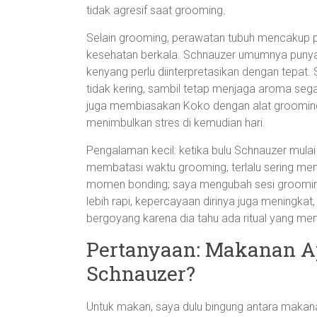
tidak agresif saat grooming.
Selain grooming, perawatan tubuh mencakup p
kesehatan berkala. Schnauzer umumnya punya en
kenyang perlu diinterpretasikan dengan tepat. 
tidak kering, sambil tetap menjaga aroma sega
juga membiasakan Koko dengan alat grooming
menimbulkan stres di kemudian hari.
Pengalaman kecil: ketika bulu Schnauzer mulai 
membatasi waktu grooming; terlalu sering me
momen bonding; saya mengubah sesi grooming 
lebih rapi, kepercayaan dirinya juga meningkat
bergoyang karena dia tahu ada ritual yang men
Pertanyaan: Makanan Ap
Schnauzer?
Untuk makan, saya dulu bingung antara makan