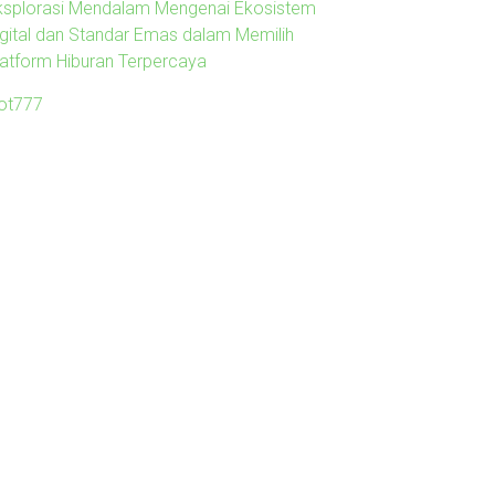
ksplorasi Mendalam Mengenai Ekosistem
igital dan Standar Emas dalam Memilih
latform Hiburan Terpercaya
lot777