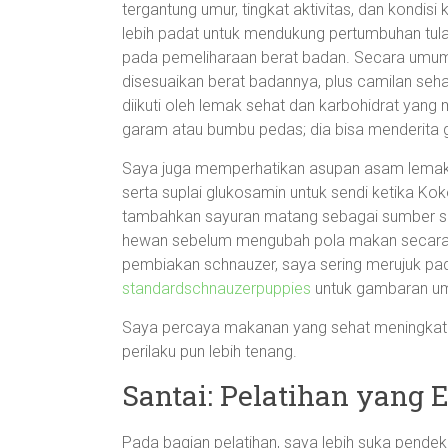
tergantung umur, tingkat aktivitas, dan kondis
lebih padat untuk mendukung pertumbuhan tul
pada pemeliharaan berat badan. Secara umum s
disesuaikan berat badannya, plus camilan sehat 
diikuti oleh lemak sehat dan karbohidrat yan
garam atau bumbu pedas; dia bisa menderita g
Saya juga memperhatikan asupan asam lemak o
serta suplai glukosamin untuk sendi ketika Koko
tambahkan sayuran matang sebagai sumber ser
hewan sebelum mengubah pola makan secara 
pembiakan schnauzer, saya sering merujuk pa
standardschnauzerpuppies
untuk gambaran u
Saya percaya makanan yang sehat meningkatka
perilaku pun lebih tenang.
Santai: Pelatihan yang 
Pada bagian pelatihan, saya lebih suka pendekat