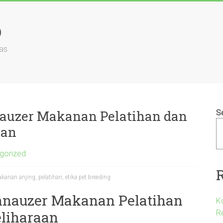
b
as
auzer Makanan Pelatihan dan
S
aan
gorized
anan anjing, pelatihan, etika pet breeding
hnauzer Makanan Pelatihan
K
R
liharaan