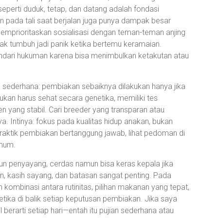
seperti duduk, tetap, dan datang adalah fondasi
an pada tali saat berjalan juga punya dampak besar
mprioritaskan sosialisasi dengan teman-teman anjing
ak tumbuh jadi panik ketika bertemu keramaian.
; hindari hukuman karena bisa menimbulkan ketakutan atau
 sederhana: pembiakan sebaiknya dilakukan hanya jika
kan harus sehat secara genetika, memiliki tes
n yang stabil. Cari breeder yang transparan atau
a. Intinya: fokus pada kualitas hidup anakan, bukan
 praktik pembiakan bertanggung jawab, lihat pedoman di
mum.
un penyayang, cerdas namun bisa keras kepala jika
han, kasih sayang, dan batasan sangat penting. Pada
kombinasi antara rutinitas, pilihan makanan yang tepat,
etika di balik setiap keputusan pembiakan. Jika saya
berarti setiap hari—entah itu pujian sederhana atau