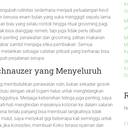
K
engubah rutinitas sederhana menjadi petualangan kecil
S
er berusia enam bulan yang suka menggigit sepatu lama
M
n bulu yang selalu rontok hingga ritual grooming pagi,
un
ak bisa dianggap remeh, tapi juga tidak perlu dibuat
n penting: perawatan dan grooming, pilihan makanan
M
sabar sambil menjaga etika pembiakan. Semua
M
, melainkan sebagai catatan pribadi yang berharap bisa
K
h perjalanan serupa.
O
Schnauzer yang Menyeluruh
K
D
ng membutuhkan perawatan rutin, bukan sekadar gosok
bulu dengan sikat logam halus untuk menghilangkan
janggutnya. Menjaga kebersihan telinga juga penting; saya
ti-hati menghindari masuknya kotoran ke dalam saluran
N
arena terlalu panjang bisa membuat langkahnya tidak
 mulut, saya menyikat gigi beberapa kali seminggu untuk
F
ini, jika konsisten, membuat Koko terasa nyaman dan