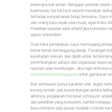
beberapa kali sehari. Mengajar perintah dasar 
keamanan; hal-hal kecil seperti menahan tarik
terhadap kenyamanan hidup bersama. Saya me
dan orang baru sejak usia muda, agar Koko tid
Pelatihan berjalan lebih efektif jika konsisten
agresi terpendam.
Soal etika pembiakan, saya memegang prinsip
benar-benar bertanggung jawab. Pasangan indu
kesehatan relevan, dan dipilih untuk temperame
pertimbangkan adopsi dari organisasi tepercay
reputasi atau keuntungan. Jika ingin referensi
standardschnauzerpuppies
untuk gambaran u
Ras schnauzer punya karakter unik: tegas nam
kurang terlatih, jadi keseimbangan antara lati
akhirnya, perjalanan merawat schnauzer adalah 
dan pelatihan yang konsisten, sambil menjaga 
bisa memberi satu pesan, buatlah momen kecil 