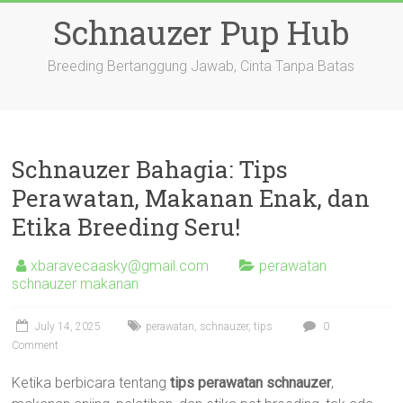
Skip
Schnauzer Pup Hub
to
content
Breeding Bertanggung Jawab, Cinta Tanpa Batas
Schnauzer Bahagia: Tips
Perawatan, Makanan Enak, dan
Etika Breeding Seru!
xbaravecaasky@gmail.com
perawatan
schnauzer makanan
July 14, 2025
perawatan
,
schnauzer
,
tips
0
Comment
Ketika berbicara tentang
tips perawatan schnauzer
,