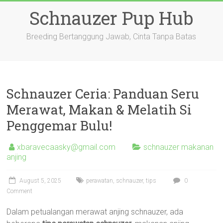
Skip
Schnauzer Pup Hub
to
content
Breeding Bertanggung Jawab, Cinta Tanpa Batas
Schnauzer Ceria: Panduan Seru
Merawat, Makan & Melatih Si
Penggemar Bulu!
xbaravecaasky@gmail.com
schnauzer makanan
anjing
August 5, 2025
perawatan
,
schnauzer
,
tips
0
Comment
Dalam petualangan merawat anjing schnauzer, ada