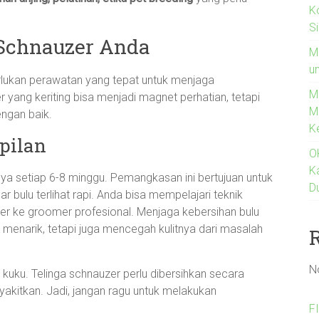
K
S
 Schnauzer Anda
M
un
lukan perawatan yang tepat untuk menjaga
M
yang keriting bisa menjadi magnet perhatian, tetapi
M
engan baik.
K
pilan
O
K
nya setiap 6-8 minggu. Pemangkasan ini bertujuan untuk
D
 bulu terlihat rapi. Anda bisa mempelajari teknik
 ke groomer profesional. Menjaga kebersihan bulu
enarik, tetapi juga mencegah kulitnya dari masalah
N
n kuku. Telinga schnauzer perlu dibersihkan secara
nyakitkan. Jadi, jangan ragu untuk melakukan
F