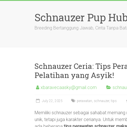
Skip
to
Schnauzer Pup Hu
content
Breeding Bertanggung Jawab, Cinta Tanpa Bat
Schnauzer Ceria: Tips Pe
Pelatihan yang Asyik!
xbaravecaasky@gmail.com
schnau
July 22, 2025
perawatan
,
schnauzer
,
tips
Memiliki schnauzer sebagai sahabat memang
unik, tetapi juga karakter cerianya. Untuk me
ada beberapa
tips perawatan schnauzer, makana