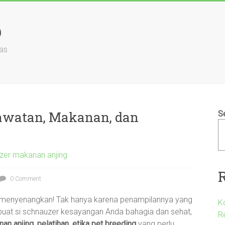
b
as
rawatan, Makanan, dan
S
zer makanan anjing
0 Comment
 menyenangkan! Tak hanya karena penampilannya yang
K
mbuat si schnauzer kesayangan Anda bahagia dan sehat,
R
n anjing, pelatihan, etika pet breeding
yang perlu