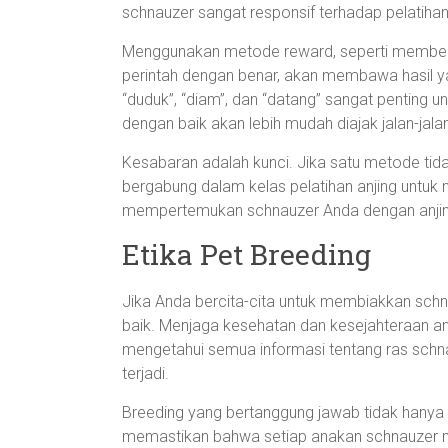
schnauzer sangat responsif terhadap pelatihan
Menggunakan metode reward, seperti memberi
perintah dengan benar, akan membawa hasil yan
“duduk”, “diam”, dan “datang” sangat penting 
dengan baik akan lebih mudah diajak jalan-jala
Kesabaran adalah kunci. Jika satu metode tidak
bergabung dalam kelas pelatihan anjing untuk
mempertemukan schnauzer Anda dengan anjing
Etika Pet Breeding
Jika Anda bercita-cita untuk membiakkan schn
baik. Menjaga kesehatan dan kesejahteraan anj
mengetahui semua informasi tentang ras schn
terjadi.
Breeding yang bertanggung jawab tidak hanya b
memastikan bahwa setiap anakan schnauzer m