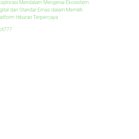
ksplorasi Mendalam Mengenai Ekosistem
igital dan Standar Emas dalam Memilih
latform Hiburan Terpercaya
lot777