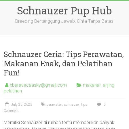
Skip
Schnauzer Pup Hub
to
content
Breeding Bertanggung Jawab, Cinta Tanpa Batas
Schnauzer Ceria: Tips Perawatan,
Makanan Enak, dan Pelatihan
Fun!
xbaravecaasky@gmail.com
makanan anjing
pelatihan
July 25, 2025
perawatan
,
schnauzer
,
tips
0
Comment
Memiliki Schnauzer di rumah tentu memberikan banyak