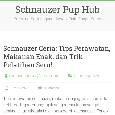
Skip
Schnauzer Pup Hub
to
content
Breeding Bertanggung Jawab, Cinta Tanpa Batas
Schnauzer Ceria: Tips Perawatan,
Makanan Enak, dan Trik
Pelatihan Seru!
xbaravecaasky@gmail.com
Uncategorized
June 28, 2025
0 Comment
Tips perawatan schnauzer, makanan anjing, pelatihan, etika
pet breeding memang topik yang menarik dan sangat
penting untuk diketahui oleh para pemilik schnauzer. Terlebih