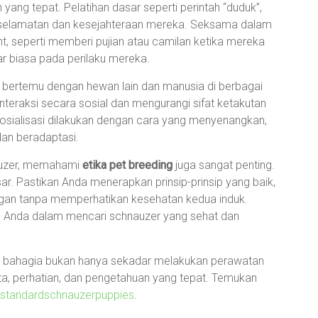
 yang tepat. Pelatihan dasar seperti perintah “duduk”,
 keselamatan dan kesejahteraan mereka. Seksama dalam
t, seperti memberi pujian atau camilan ketika mereka
uar biasa pada perilaku mereka.
a bertemu dengan hewan lain dan manusia di berbagai
nteraksi secara sosial dan mengurangi sifat ketakutan
sosialisasi dilakukan dengan cara yang menyenangkan,
an beradaptasi.
auzer, memahami
etika pet breeding
juga sangat penting.
. Pastikan Anda menerapkan prinsip-prinsip yang baik,
gan tanpa memperhatikan kesehatan kedua induk.
 Anda dalam mencari schnauzer yang sehat dan
n bahagia bukan hanya sekadar melakukan perawatan
inta, perhatian, dan pengetahuan yang tepat. Temukan
standardschnauzerpuppies
.