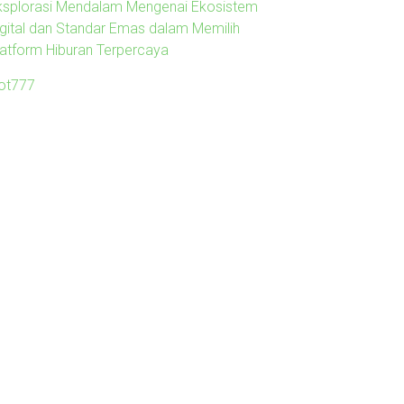
ksplorasi Mendalam Mengenai Ekosistem
igital dan Standar Emas dalam Memilih
latform Hiburan Terpercaya
lot777