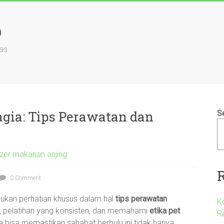
b
as
gia: Tips Perawatan dan
S
zer makanan anjing
0 Comment
ukan perhatian khusus dalam hal
tips perawatan
K
t, pelatihan yang konsisten, dan memahami
etika pet
R
 bisa memastikan sahabat berbulu ini tidak hanya