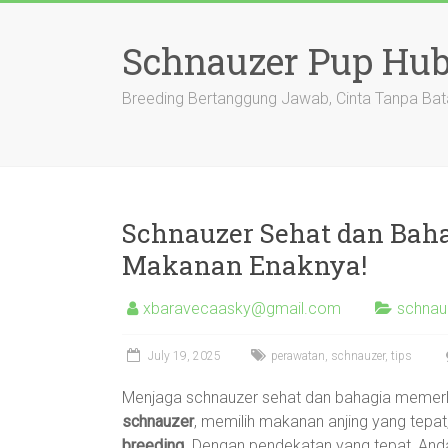
Skip
to
Schnauzer Pup Hu
content
Breeding Bertanggung Jawab, Cinta Tanpa Bat
Schnauzer Sehat dan Baha
Makanan Enaknya!
xbaravecaasky@gmail.com
schnau
July 19, 2025
perawatan
,
schnauzer
,
tips
Menjaga schnauzer sehat dan bahagia memerl
schnauzer
, memilih makanan anjing yang tepa
breeding
. Dengan pendekatan yang tepat, Anda