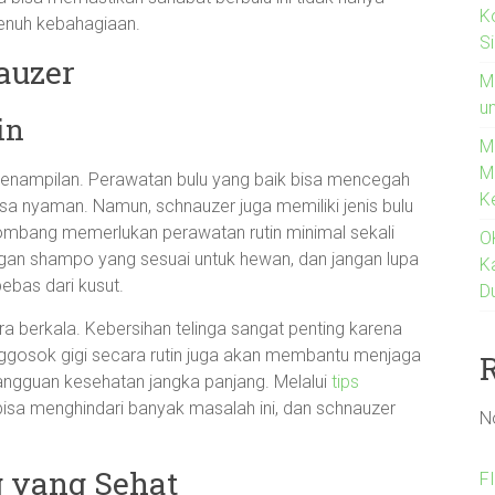
K
penuh kebahagiaan.
S
auzer
M
un
in
M
M
enampilan. Perawatan bulu yang baik bisa mencegah
K
a nyaman. Namun, schnauzer juga memiliki jenis bulu
lombang memerlukan perawatan rutin minimal sekali
O
an shampo yang sesuai untuk hewan, dan jangan lupa
K
ebas dari kusut.
D
ara berkala. Kebersihan telinga sangat penting karena
enggosok gigi secara rutin juga akan membantu menjaga
 gangguan kesehatan jangka panjang. Melalui
tips
isa menghindari banyak masalah ini, dan schnauzer
N
 yang Sehat
F