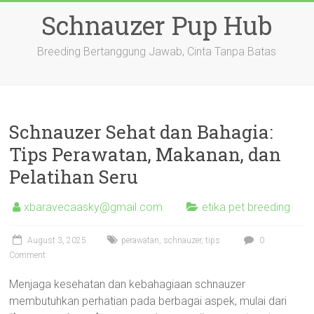
Skip
Schnauzer Pup Hub
to
content
Breeding Bertanggung Jawab, Cinta Tanpa Batas
Schnauzer Sehat dan Bahagia:
Tips Perawatan, Makanan, dan
Pelatihan Seru
xbaravecaasky@gmail.com
etika pet breeding
August 3, 2025
perawatan
,
schnauzer
,
tips
0
Comment
Menjaga kesehatan dan kebahagiaan schnauzer
membutuhkan perhatian pada berbagai aspek, mulai dari