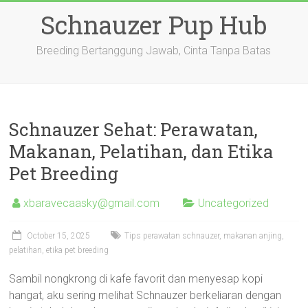
Skip
Schnauzer Pup Hub
to
content
Breeding Bertanggung Jawab, Cinta Tanpa Batas
Schnauzer Sehat: Perawatan,
Makanan, Pelatihan, dan Etika
Pet Breeding
xbaravecaasky@gmail.com
Uncategorized
October 15, 2025
Tips perawatan schnauzer, makanan anjing,
pelatihan, etika pet breeding
Sambil nongkrong di kafe favorit dan menyesap kopi
hangat, aku sering melihat Schnauzer berkeliaran dengan