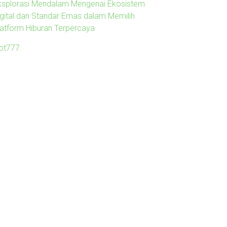
ksplorasi Mendalam Mengenai Ekosistem
igital dan Standar Emas dalam Memilih
latform Hiburan Terpercaya
lot777