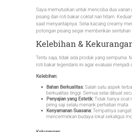
Saya memutuskan untuk mencoba dua varian po
pisang dan roti bakar coklat nan hitam. Kedu
saat menyantapnya. Selai kacang creamy mena
potongan pisang segar memberikan sentuhan 
Kelebihan & Kekuranga
Tentu saja, tidak ada produk yang sempurna. M
roti bakar legendaris ini agar evaluasi menjadi o
Kelebihan:
Bahan Berkualitas:
Salah satu aspek terba
berkualitas tinggi. Semua selai dibuat s
Penyajian yang Estetik:
Tidak hanya soal r
piring saji selalu menarik perhatian mata.
Kenyamanan Suasana:
Tempatnya sangat n
mencerminkan budaya lokal sekaligus mod
Kekurangan: