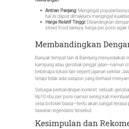
Antrian Panjang:
Mengingat popularitasnya
hal ini dapat dimaklumi mengingat kualita
Harga Relatif Tinggi:
Dibandingkan dengan a
street food lainnya, harga per porsi aga
Membandingkan Dengan 
Banyak tempat lain di Bandung menyediakan me
kampung atau gerobak pinggir jalan—namun cita 
beberapa lokasi lain seperti jajanan sekitar J
tetapi tidak ada satupun yang berhasil menyam
Sebagai perbandingan konkret: sebuah geroba
Rp10 ribu per porsi namun sering kali membu
selai botolan biasa—tentu akan sangat terasa
tawaran legendaris tersebut.
Kesimpulan dan Rekom