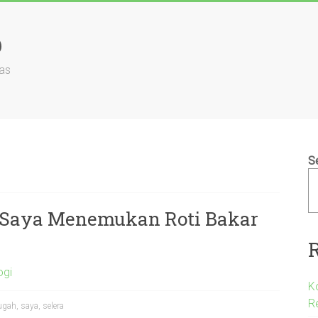
b
as
S
a Saya Menemukan Roti Bakar
ogi
K
R
ugah
,
saya
,
selera