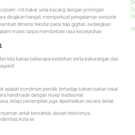
E
D
puler: roti bakar selai kacang dengan potongan
P
anya disajikan hangat, memperkuat pengalaman sensorik
mbah dimensi tekstur pada tiap gigitan, sedangkan
s
alami manis tanpa membebani rasa keseluruhan.
n
ari kita bahas beberapa kelebihan serta kekurangan dari
bjektif.
ik adalah komitmen pemilik terhadap bahan-bahan lokal
ecara handmade dengan resep tradisional.
asa, tetapi penampilan juga diperhatikan secara detail;
yaman untuk bersantai; desain interiornya
ernitas kota ini.