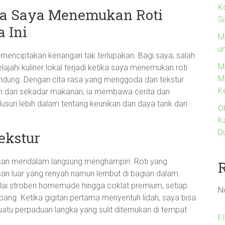
K
ta Saya Menemukan Roti
S
 Ini
M
un
 menciptakan kenangan tak terlupakan. Bagi saya, salah
M
jahi kuliner lokal terjadi ketika saya menemukan roti
M
andung. Dengan cita rasa yang menggoda dan tekstur
K
ih dari sekadar makanan; ia membawa cerita dan
usuri lebih dalam tentang keunikan dan daya tarik dari
O
K
D
ekstur
kesan mendalam langsung menghampiri. Roti yang
san luar yang renyah namun lembut di bagian dalam.
elai stroberi homemade hingga coklat premium, setiap
N
ng. Ketika gigitan pertama menyentuh lidah, saya bisa
atu perpaduan langka yang sulit ditemukan di tempat
F