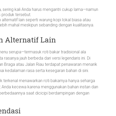
, sering kali Anda harus mengantri cukup lama—namun
s produk tersebut.
lternatif lain seperti warung kopi lokal biasa atau
k lebih mahal meskipun sebanding dengan kualitasnya.
Alternatif Lain
nu serupa—termasuk roti bakar tradisional ala
rasanya jauh berbeda dari versi legendaris ini. Di
alan Braga atau Jalan Riau terdapat penawaran menarik
ai kedalaman rasa serta kesegaran bahan di sini.
k terkenal menawarkan roti bakarnya hanya seharga
at Anda kecewa karena menggunakan bahan instan dan
 perbedaannya saat dicicipi berdampingan dengan
endasi