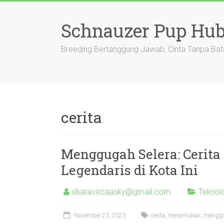
Skip
to
Schnauzer Pup Hu
content
Breeding Bertanggung Jawab, Cinta Tanpa Bat
cerita
Menggugah Selera: Cerit
Legendaris di Kota Ini
xbaravecaasky@gmail.com
Teknol
November 23, 2025
cerita
,
menemukan
,
mengg