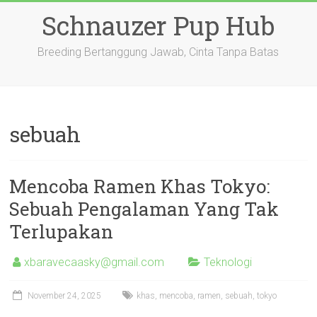
Skip
Schnauzer Pup Hub
to
content
Breeding Bertanggung Jawab, Cinta Tanpa Batas
sebuah
Mencoba Ramen Khas Tokyo:
Sebuah Pengalaman Yang Tak
Terlupakan
xbaravecaasky@gmail.com
Teknologi
November 24, 2025
khas
,
mencoba
,
ramen
,
sebuah
,
tokyo