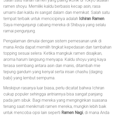
Salah satu varian ramen yang paling ikonik di Tokyo adalah
ramen shoyu. Memiliki kaldu berbasis kecap asin, rasa
umami dari kaldu ini sangat dalam dan memikat. Salah satu
tempat terbaik untuk mencicipinya adalah
Ichiran Ramen
.
Saya mengunjungi cabang mereka di Shibuya yang selalu
ramai pengunjung.
Pengalaman dimulai dengan sistem pemesanan unik di
mana Anda dapat memilih tingkat kepedasan dan tambahan
topping sesuai selera. Ketika mangkuk ramen disajikan,
aroma harum langsung menyapa. Kaldu shoyu yang kaya
terasa seimbang antara asin dan manis, ditambah mie
tepung gandum yang kenyal serta irisan chashu (daging
babi) yang lembut sempurna.
Meskipun rasanya luar biasa, perlu dicatat bahwa Ichiran
cukup populer sehingga antriannya bisa sangat panjang
pada jam sibuk. Bagi mereka yang menginginkan suasana
tenang saat menikmati ramen mereka, mungkin lebih baik
untuk mencoba opsi lain seperti
Ramen Nagi
, di mana Anda