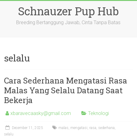
Skip
Schnauzer Pup Hub
to
content
Breeding Bertanggung Jawab, Cinta Tanpa Batas
selalu
Cara Sederhana Mengatasi Rasa
Malas Yang Selalu Datang Saat
Bekerja
xbaravecaasky@gmail.com
Teknologi
December 11, 2025
malas
,
mengatasi
,
rasa
,
sederhana
,
selalu