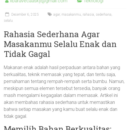
xbaravecaasky@gmail.com
Teknologi
December 6, 2025
agar
,
masakanmu
,
rahasia
,
sederhana
,
selalu
Rahasia Sederhana Agar
Masakanmu Selalu Enak dan
Tidak Gagal
Makanan enak adalah hasil perpaduan antara bahan yang
berkualitas, teknik memasak yang tepat, dan tentu saja,
pemahaman tentang rempah-rempah serta bumbu. Namun,
meskipun semua elemen tersebut tersedia, banyak orang
masih mengalami kegagalan dalam memasak. Artikel ini
akan membahas rahasia sederhana untuk memastikan
bahwa setiap masakan yang kamu buat selalu enak dan
tidak gagal.
Memilih Bahan Berkualitas: